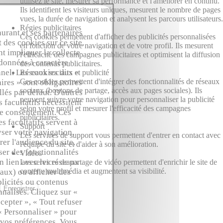
utilisez le site, mesurer sa performance et l'améliorer en continu.
Ils identifient les visiteurs uniques, mesurent le nombre de pages
vues, la durée de navigation et analysent les parcours utilisateurs.
Régies publicitaires
aurant et ses partenaires
Ces cookies permettent d'afficher des publicités personnalisées
t des cookies sur ce site,
en fonction de votre navigation et de votre profil. Ils mesurent
t impliquer la collecte
l'efficacité des campagnes publicitaires et optimisent la diffusion
données à caractère
des contenus publicitaires.
nel. Les cookies dits «
Réseaux sociaux et publicité
Ces cookies permettent d'intégrer des fonctionnalités de réseaux
ires » sont obligatoires
sociaux (boutons de partage, accès aux pages sociales). Ils
allés par défaut. D'autres
peuvent suivre votre navigation pour personnaliser la publicité
 facultatifs nécessitent
selon votre profil et mesurer l'efficacité des campagnes
re consentement. Ces
publicitaires.
s facultatifs servent à
Support
ser votre navigation,
Les services de support vous permettent d'entrer en contact avec
er l'audience du site,
l'équipe du site et d'aider à son amélioration.
er des fonctionnalités
Vidéos
en lien avec les réseaux
Les services de partage de vidéo permettent d'enrichir le site de
contenu multimédia et augmentent sa visibilité.
aux) ou afficher des
licités ou contenus
Enregistrer
nalisés. Cliquez sur «
cepter », « Tout refuser
« Personnaliser » pour
 vos préférences. Vous