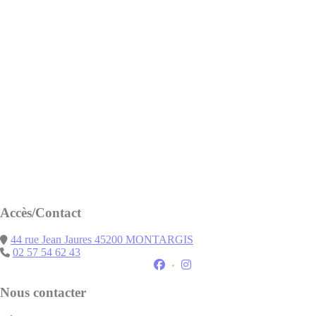
Accès/Contact
((ouvre une nouvelle fenêtr
44 rue Jean Jaures 45200 MONTARGIS
02 57 54 62 43
Facebook ((ouvre une nouvelle fen
Instagram ((ouvre une nouvel
Nous contacter