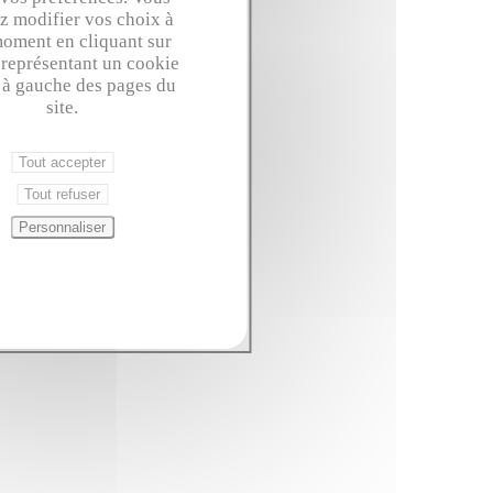
z modifier vos choix à
moment en cliquant sur
 représentant un cookie
 à gauche des pages du
site.
Tout accepter
Tout refuser
Personnaliser
protection des données à caractère
personnel
gestion des cookies