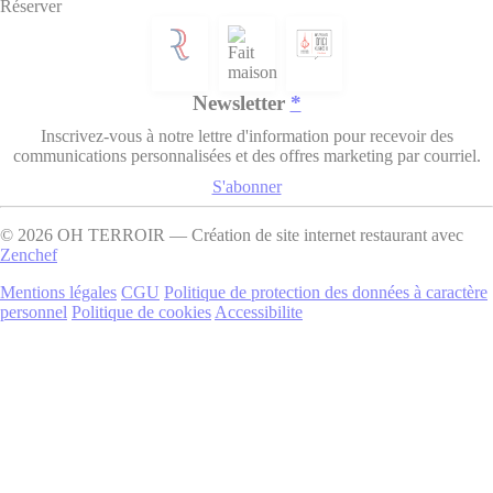
Réserver
Newsletter
*
Inscrivez-vous à notre lettre d'information pour recevoir des
communications personnalisées et des offres marketing par courriel.
S'abonner
© 2026 OH TERROIR — Création de site internet restaurant avec
((ouvre une nouvelle fenêtre))
Zenchef
((ouvre une nouvelle fenêtre))
((ouvre une nouvelle fenêtre))
Mentions légales
CGU
Politique de protection des données à caractère
((ouvre une nouvelle fenêtre))
((ouvre une nouvelle fenêtre))
((ouvre une nouvelle fenêtr
personnel
Politique de cookies
Accessibilite