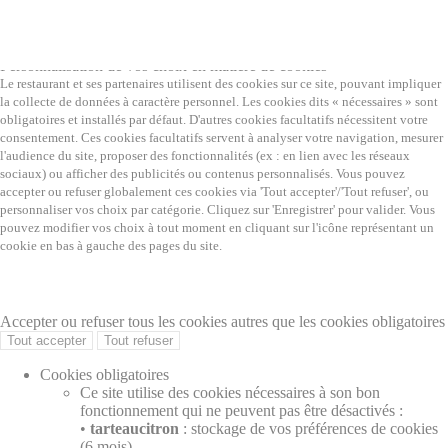
Personnalisation de vos choix en matière de cookies
Fermer
Personnalisation de vos choix en matière de cookies
Le restaurant et ses partenaires utilisent des cookies sur ce site, pouvant impliquer
la collecte de données à caractère personnel. Les cookies dits « nécessaires » sont
obligatoires et installés par défaut. D'autres cookies facultatifs nécessitent votre
consentement. Ces cookies facultatifs servent à analyser votre navigation, mesurer
l'audience du site, proposer des fonctionnalités (ex : en lien avec les réseaux
sociaux) ou afficher des publicités ou contenus personnalisés. Vous pouvez
accepter ou refuser globalement ces cookies via 'Tout accepter'/'Tout refuser', ou
personnaliser vos choix par catégorie. Cliquez sur 'Enregistrer' pour valider. Vous
pouvez modifier vos choix à tout moment en cliquant sur l'icône représentant un
cookie en bas à gauche des pages du site.
Politique de protection des données à caractère personnel
Politique de gestion des cookies
Accepter ou refuser tous les cookies autres que les cookies obligatoires
Tout accepter
Tout refuser
Cookies obligatoires
Ce site utilise des cookies nécessaires à son bon
fonctionnement qui ne peuvent pas être désactivés :
•
tarteaucitron
: stockage de vos préférences de cookies
(6 mois)