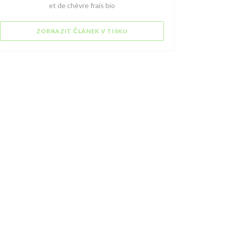
et de chèvre frais bio
((OTEVŘE SE V NOVÉM OKNĚ)
ZOBRAZIT ČLÁNEK V TISKU