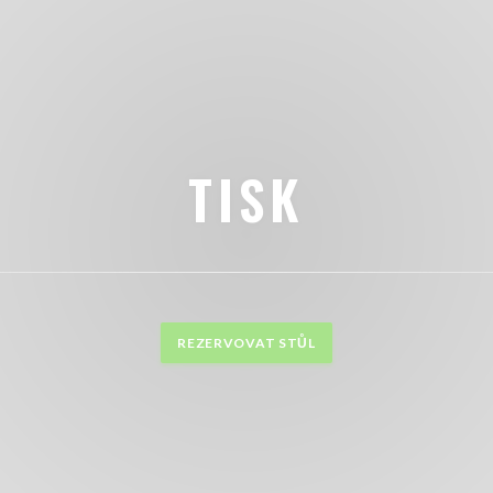
TISK
REZERVOVAT STŮL