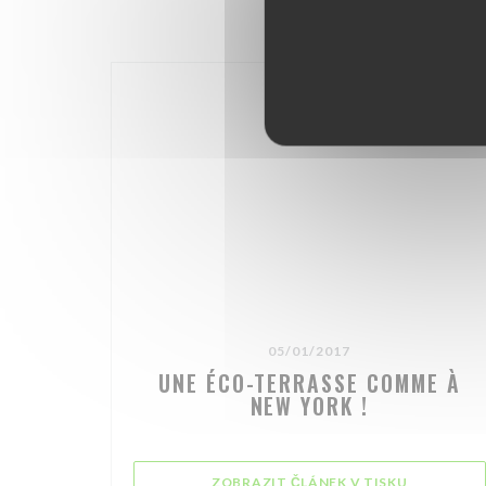
05/01/2017
UNE ÉCO-TERRASSE COMME À
NEW YORK !
((OTEVŘE 
ZOBRAZIT ČLÁNEK V TISKU