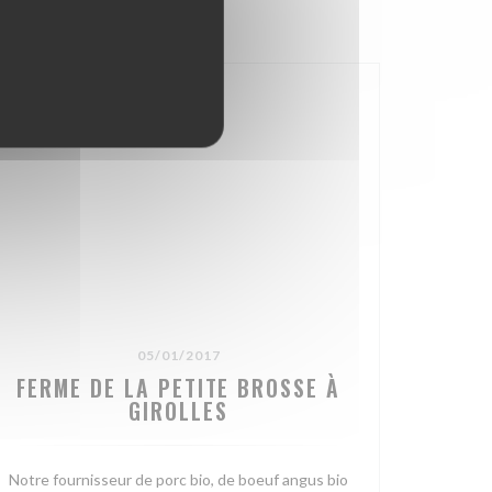
05/01/2017
FERME DE LA PETITE BROSSE À
GIROLLES
Notre fournisseur de porc bio, de boeuf angus bio
ÉM OKNĚ))