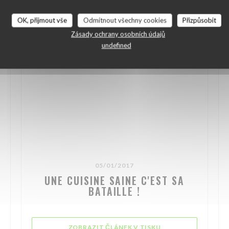
OK, přijmout vše
Odmítnout všechny cookies
Přizpůsobit
Zásady ochrany osobních údajů
undefined
05/01/2017
UNE CUISINE SAINE C'EST SA
BATAILLE !
SE V NOVÉM OKNĚ))
((OTEVŘE SE V NOV
ZOBRAZIT ČLÁNEK V TISKU