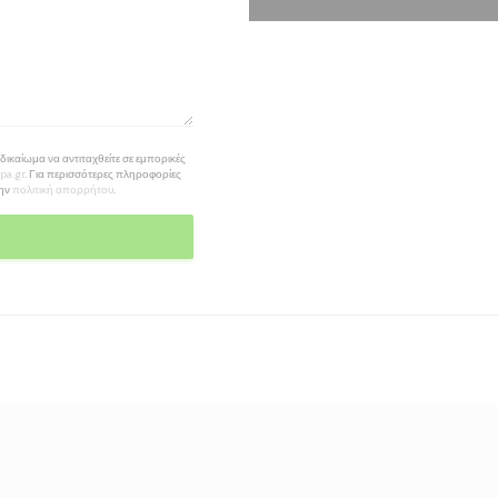
ικαίωμα να αντιταχθείτε σε εμπορικές
pa.gr
. Για περισσότερες πληροφορίες
την
πολιτική απορρήτου
.