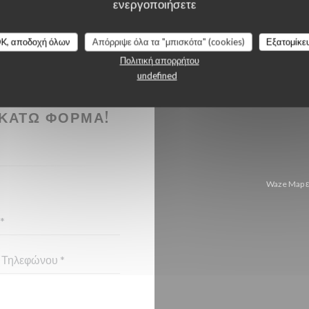
ενεργοποιήσετε
K, αποδοχή όλων
Απόρριψε όλα τα "μπισκότα" (cookies)
Εξατομίκε
Πολιτική απορρήτου
undefined
ΉΣΕΤΕ ΜΑΖΊ
ΚΆΤΩ ΦΌΡΜΑ!
Waze Map ε