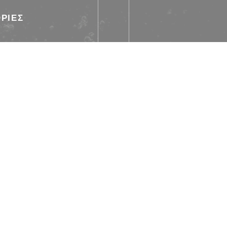
ΡΊΕΣ
, Οργανικός
ωτική μίσθωση, WIFI
ς
παφήΧρώμα χωρίς επαφή,
resΤο εστιατόριο Titres,
ωστική κάρτα