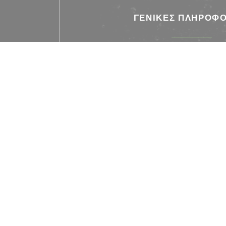
ΓΕΝΙΚΈΣ ΠΛΗΡΟΦΟ
Κουζίνα
Τοπικός, γαλλική γλώσσα, Burger
Τύπος επιχείρησης
Bistronomy
Υπηρεσίες
Υπηρεσία δωματίου, Αίθριο και κήπο, Ιδι
Μέθοδοι πληρωμή
Mobile payment, Apple Pay, Χρώμα χωρίς ε
Eurocard / Mastercard, Visa, Το εστιατόριο Tit
Μετρητά, Κουπόνια διακοπών, Χρε