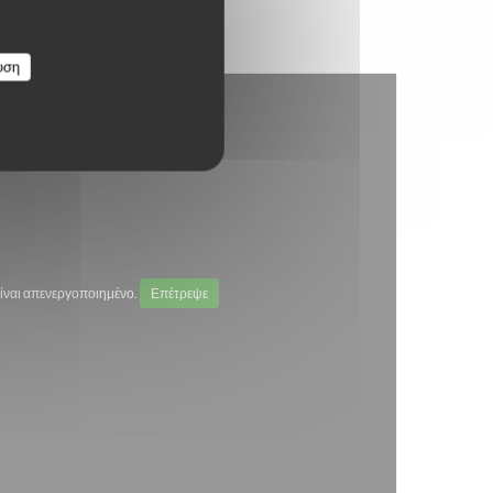
υση
ίναι απενεργοποιημένο.
Επέτρεψε