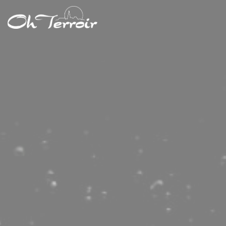
Πίνακας διαχείρισης "Μπισκότων" (Cookies)