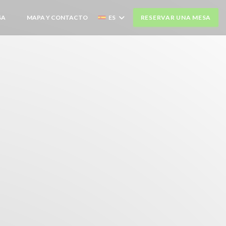
SA
MAPA Y CONTACTO
ES
RESERVAR UNA MESA
((ABRE EN UNA NUEVA VENTANA))
((ABRE EN UNA NUEVA VENTANA))