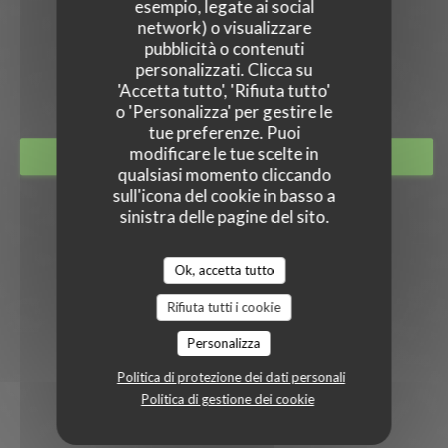
esempio, legate ai social
network) o visualizzare
pubblicità o contenuti
OH TERROIR
personalizzati. Clicca su
BISTRONOMIE
|
MONTARGIS
'Accetta tutto', 'Rifiuta tutto'
o 'Personalizza' per gestire le
tue preferenze. Puoi
modificare le tue scelte in
PRENOTA
qualsiasi momento cliccando
sull'icona del cookie in basso a
sinistra delle pagine del sito.
Ok, accetta tutto
Rifiuta tutti i cookie
Personalizza
Politica di protezione dei dati personali
Politica di gestione dei cookie