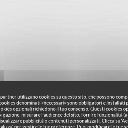
oi partner utilizzano cookies su questo sito, che possono comp
I cookies denominati «necessari» sono obbligatori e installati
cookies opzionali richiedono il tuo consenso. Questi cookies o
vigazione, misurare l'audience del sito, fornire funzionalità (
sualizzare pubblicità o contenuti personalizzati. Clicca su 'Acc
alizza' per gestire le tue preferenze. Puoi modificare le tue sc