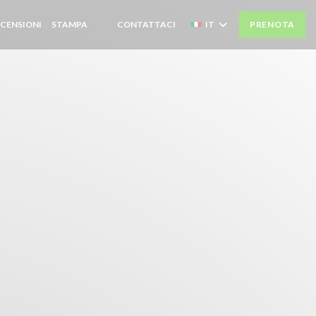
CENSIONI
STAMPA
CONTATTACI
IT
PRENOTA
((APRE UNA NUOVA FINESTRA))
((APRE UNA NUOVA FINESTRA))