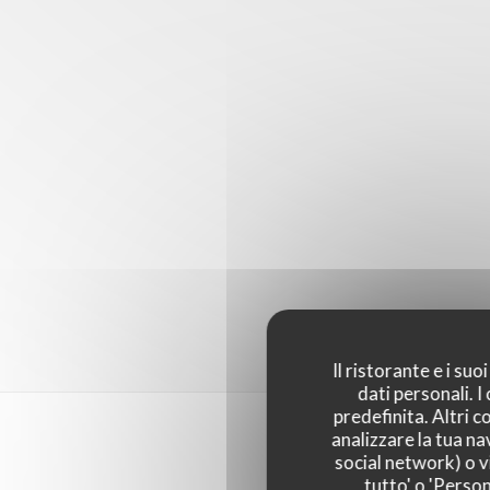
Il ristorante e i su
dati personali. 
predefinita. Altri 
analizzare la tua na
social network) o vi
tutto' o 'Person