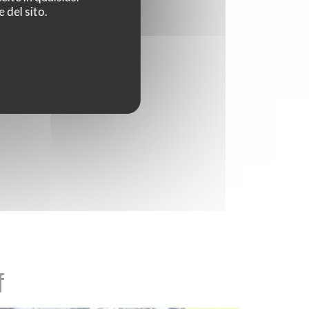
 del sito.
f