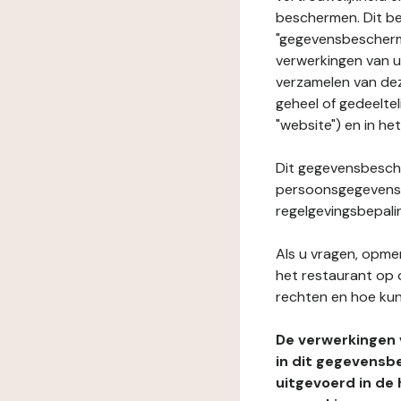
beschermen. Dit be
"gegevensbeschermi
verwerkingen van 
verzamelen van dez
geheel of gedeelte
"website") en in he
Dit gegevensbesche
persoonsgegevens i
regelgevingsbepali
Als u vragen, opmer
het restaurant op 
rechten en hoe kun
De verwerkingen
in dit gegevensb
uitgevoerd in de 