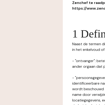
Zenchef te raadpl
https://www.zenc
1 Defin
Naast de termen die
in het enkelvoud o
- "ontvanger": bete
ander orgaan dat p
- "persoonsgegeven
identificeerbare na
wordt beschouwd ee
name door verwijzi
locatiegegevens, ee