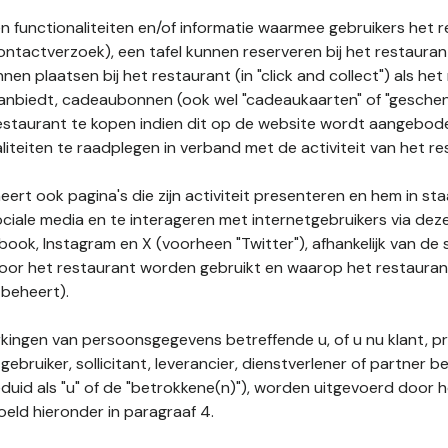
n functionaliteiten en/of informatie waarmee gebruikers het 
ontactverzoek), een tafel kunnen reserveren bij het restauran
nnen plaatsen bij het restaurant (in "click and collect") als he
 aanbiedt, cadeaubonnen (ook wel "cadeaukaarten" of "gesch
estaurant te kopen indien dit op de website wordt aangebo
liteiten te raadplegen in verband met de activiteit van het re
ert ook pagina's die zijn activiteit presenteren en hem in sta
ociale media en te interageren met internetgebruikers via de
book, Instagram en X (voorheen "Twitter"), afhankelijk van de
door het restaurant worden gebruikt en waarop het restauran
 beheert).
ingen van persoonsgegevens betreffende u, of u nu klant, p
gebruiker, sollicitant, leverancier, dienstverlener of partner b
duid als "u" of de "betrokkene(n)"), worden uitgevoerd door 
eld hieronder in paragraaf 4.