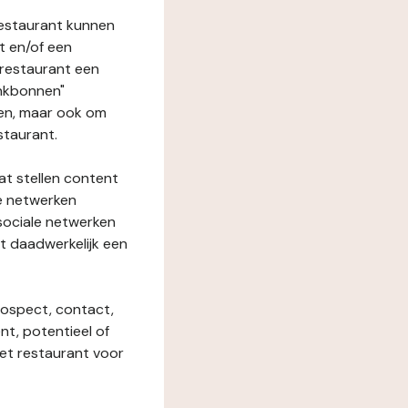
restaurant kunnen
t en/of een
t restaurant een
enkbonnen"
den, maar ook om
staurant.
at stellen content
ze netwerken
 sociale netwerken
t daadwerkelijk een
rospect, contact,
ent, potentieel of
het restaurant voor