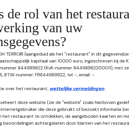
s de rol van het restaura
werking van uw
nsgegevens?
 OH TERROIR (aangeduid als het "restaurant" in dit gegevensb
maatschappelijk kapitaal van 10000 euro, ingeschreven bij de 
 nummer 844989822 (KvK-nummer 84498982200011), met zet
 BTW-nummer: FR844989822, tel: -, email: -.
ie over het restaurant,
wettelijke vermeldingen
.
beheert deze website (zie de "website" zoals hierboven gedefi
 internetgebruiker die deze gebruikt of bezoekt informatie be
an het restaurant te ontdekken, de aangeboden kaarten en men
nog beoordelingen achtergelaten door klanten van het restaura