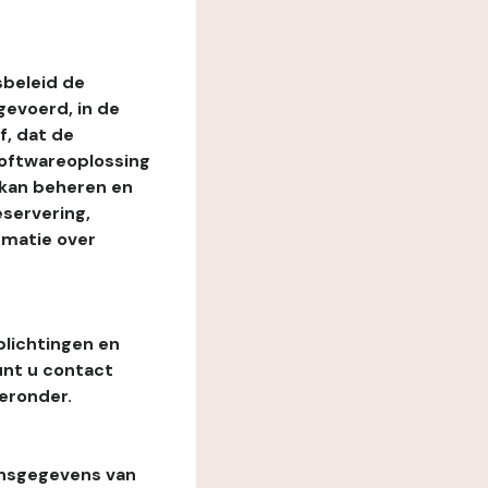
beleid de
evoerd, in de
, dat de
softwareoplossing
 kan beheren en
eservering,
rmatie over
plichtingen en
unt u contact
eronder.
onsgegevens van