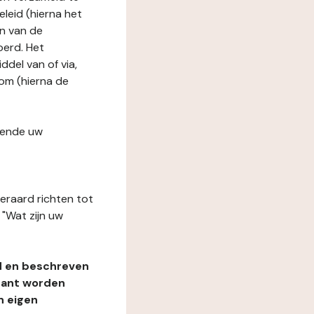
leid (hierna het
n van de
oerd. Het
del van of via,
com (hierna de
fende uw
teraard richten tot
"Wat zijn uw
d en beschreven
rant worden
n eigen