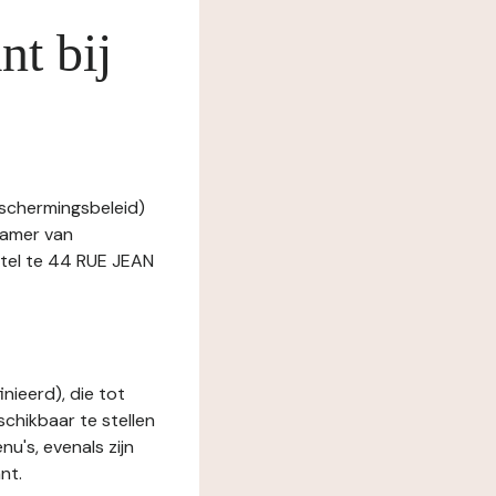
nt bij
eschermingsbeleid)
Kamer van
el te 44 RUE JEAN
nieerd), die tot
schikbaar te stellen
u's, evenals zijn
nt.