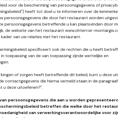
leid voor de bescherming van persoonsgegevens of privacybe
ngsbeleid") heeft tot doel u te informeren over de kenmerke
uw persoonsgegevens die door het restaurant worden uitgev
e persoonsgegevens betreffende u kan plaatsvinden door mid
lijk, de website van het restaurant www.ohterroir-montargis.
t kader van uw relaties met het restaurant.
rmingsbeleid specificeert ook de rechten die u heeft betref
n toepassing van de van toepassing zijnde wettelijke en
ngen.
kingen of zorgen heeft betreffende dit beleid, kunt u deze ui
de contactgegevens die hierna vermeld staan in de paragraaf 
t u deze uitoefenen?".
 van persoonsgegevens die aan u worden gepresenteer
eschermingsbeleid betreffen die welke door het restau
hoedanigheid van verwerkingsverantwoordelijke voor zij