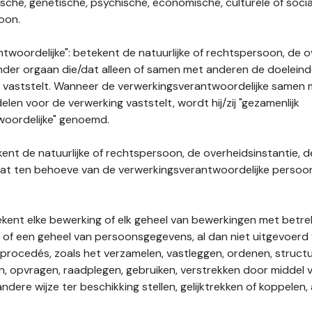
gische, genetische, psychische, economische, culturele of socia
soon.
twoordelijke": betekent de natuurlijke of rechtspersoon, de o
ander orgaan die/dat alleen of samen met anderen de doelein
 vaststelt. Wanneer de verwerkingsverantwoordelijke samen
len voor de verwerking vaststelt, wordt hij/zij "gezamenlijk
woordelijke" genoemd.
kent de natuurlijke of rechtspersoon, de overheidsinstantie, d
dat ten behoeve van de verwerkingsverantwoordelijke perso
tekent elke bewerking of elk geheel van bewerkingen met betre
f een geheel van persoonsgegevens, al dan niet uitgevoerd 
rocedés, zoals het verzamelen, vastleggen, ordenen, structu
en, opvragen, raadplegen, gebruiken, verstrekken door middel
ndere wijze ter beschikking stellen, gelijktrekken of koppelen