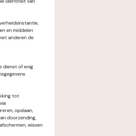
le identiteit van
verheidsinstantie,
den en middelen
 met anderen de
e dienst of enig
onsgegevens
kking tot
via
reren, opslaan,
 van doorzending,
, afschermen, wissen