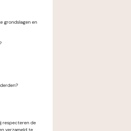
ke grondslagen en
?
n derden?
ij respecteren de
en verzameld te