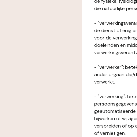
de fysieke, fysiolo
die natuurlijke per
- "verwerkingsveran
de dienst of enig 
voor de verwerking
doeleinden en midde
verwerkingsverant
- "verwerker": bete
ander orgaan die/
verwerkt.
- "verwerking": be
persoonsgegevens o
geautomatiseerde p
bijwerken of wijzig
verspreiden of op a
of vernietigen.