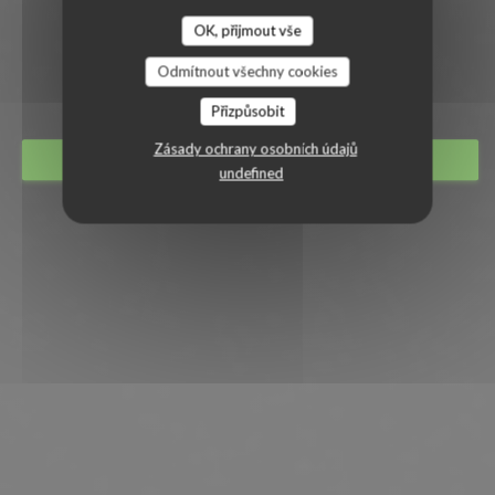
OK, přijmout vše
OH TERROIR
Odmítnout všechny cookies
|
MONTARGIS
Přizpůsobit
Zásady ochrany osobních údajů
REZERVOVAT STŮL
undefined