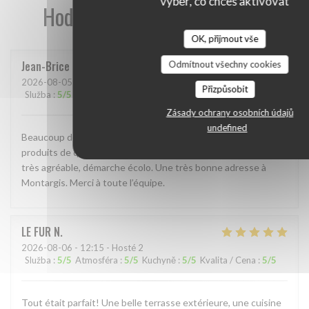
výběr, co chceš aktivovat
Hodnocení našich zákazníků
OK, přijmout vše
Jean-Brice
H
Odmítnout všechny cookies
2026-08-05
- 19:45 - Hosté 4
Přizpůsobit
Služba
:
5
/5
Atmosféra
:
5
/5
Kuchyně
:
5
/5
Kvalita / Cena
:
5
/5
Zásady ochrany osobních údajů
undefined
Beaucoup de saveur, plats créatifs, carte resserrée pour des
produits de qualité. Personnel sympathique, terrasse d’été
très agréable, démarche écolo. Une très bonne adresse à
Montargis. Merci à toute l’équipe.
LE FUR
N
2026-08-06
- 12:15 - Hosté 2
Služba
:
5
/5
Atmosféra
:
5
/5
Kuchyně
:
5
/5
Kvalita / Cena
:
5
/5
Tout était parfait! Une belle terrasse extérieure, une cuisine