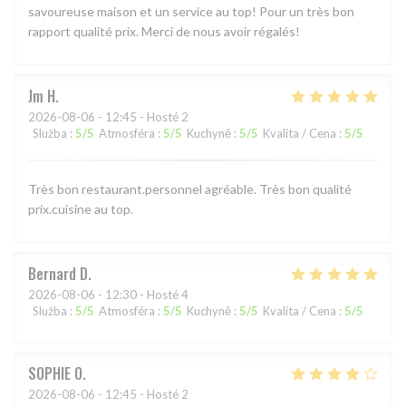
savoureuse maison et un service au top! Pour un très bon
rapport qualité prix. Merci de nous avoir régalés!
Jm
H
2026-08-06
- 12:45 - Hosté 2
Služba
:
5
/5
Atmosféra
:
5
/5
Kuchyně
:
5
/5
Kvalita / Cena
:
5
/5
Très bon restaurant.personnel agréable. Très bon qualité
prix.cuisine au top.
Bernard
D
2026-08-06
- 12:30 - Hosté 4
Služba
:
5
/5
Atmosféra
:
5
/5
Kuchyně
:
5
/5
Kvalita / Cena
:
5
/5
SOPHIE
O
2026-08-06
- 12:45 - Hosté 2