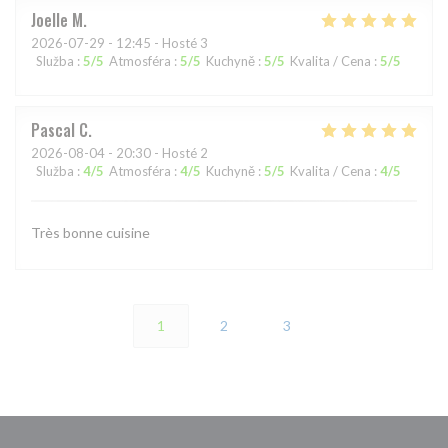
Joelle
M
2026-07-29
- 12:45 - Hosté 3
Služba
:
5
/5
Atmosféra
:
5
/5
Kuchyně
:
5
/5
Kvalita / Cena
:
5
/5
Pascal
C
2026-08-04
- 20:30 - Hosté 2
Služba
:
4
/5
Atmosféra
:
4
/5
Kuchyně
:
5
/5
Kvalita / Cena
:
4
/5
Très bonne cuisine
1
2
3