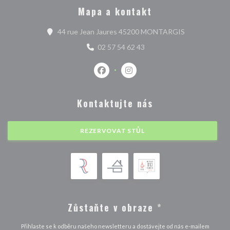
Mapa a kontakt
((otevře se v 
44 rue Jean Jaures 45200 MONTARGIS
02 57 54 62 43
Facebook ((otevře se v novém okně)
Instagram ((otevře se v nové
Kontaktujte nás
REZERVOVAT STŮL
Zůstaňte v obraze
*
Přihlaste se k odběru našeho newsletteru a dostávejte od nás e-mailem