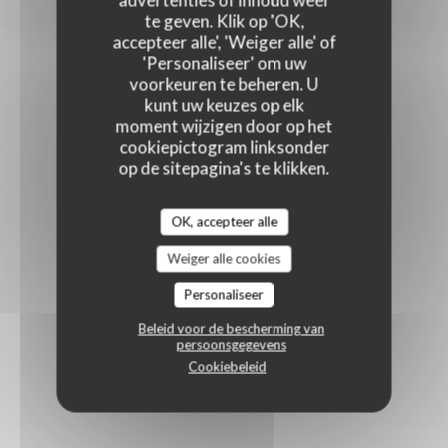
advertenties of inhoud weer
te geven. Klik op 'OK,
accepteer alle', 'Weiger alle' of
'Personaliseer' om uw
voorkeuren te beheren. U
kunt uw keuzes op elk
moment wijzigen door op het
cookiepictogram linksonder
op de sitepagina's te klikken.
OK, accepteer alle
Weiger alle cookies
Personaliseer
Beleid voor de bescherming van
persoonsgegevens
Cookiebeleid