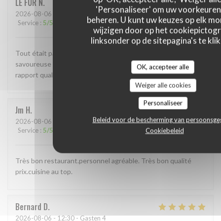
LE FUR
N
'Personaliseer' om uw voorkeuren
2026-08-06
- 12:15 - Gasten 2
beheren. U kunt uw keuzes op elk m
Service
:
5
/5
Atmosfeer
:
5
/5
Keuken
:
5
/5
Kwaliteit / Prijs
:
5
/5
wijzigen door op het cookiepictog
linksonder op de sitepagina's te klik
Tout était parfait! Une belle terrasse extérieure, une cuisine
savoureuse maison et un service au top! Pour un très bon
OK, accepteer alle
rapport qualité prix. Merci de nous avoir régalés!
Weiger alle cookies
Personaliseer
Jm
H
Beleid voor de bescherming van persoonsg
2026-08-06
- 12:45 - Gasten 2
Service
:
5
/5
Atmosfeer
:
5
/5
Keuken
:
5
/5
Kwaliteit / Prijs
:
5
/5
Cookiebeleid
Très bon restaurant.personnel agréable. Très bon qualité
prix.cuisine au top.
Bernard
D
2026-08-06
- 12:30 - Gasten 4