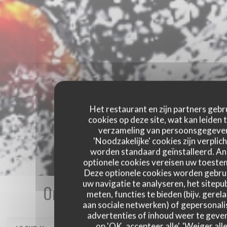
Het restaurant en zijn partners gebr
cookies op deze site, wat kan leiden 
verzameling van persoonsgegeve
'Noodzakelijke' cookies zijn verplich
worden standaard geïnstalleerd. A
optionele cookies vereisen uw toest
Deze optionele cookies worden gebru
uw navigatie te analyseren, het sitepub
Onze gastbeoordelingen
meten, functies te bieden (bijv. gerel
aan sociale netwerken) of gepersonal
advertenties of inhoud weer te geven
op 'OK, accepteer alle', 'Weiger alle