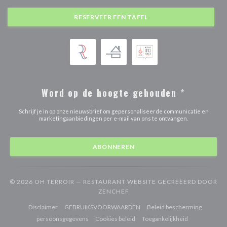
RESERVEER EEN TAFEL
Word op de hoogte gehouden
*
Schrijf je in op onze nieuwsbrief om gepersonaliseerde communicatie en
marketingaanbiedingen per e-mail van ons te ontvangen.
ABONNEREN
© 2026 OH TERROIR — RESTAURANT WEBSITE GECREËERD DOOR
((OPENT IN EEN NIEUW VENST
ZENCHEF
((opent in een nieuw venster))
((opent in een nieuw venster))
Disclaimer
GEBRUIKSVOORWAARDEN
Beleid bescherming
((opent in een nieuw venster))
((opent in een nieuw venster))
((opent in een
persoonsgegevens
Cookies beleid
Toegankelijkheid