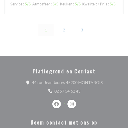
Service
:
5
/5
Atmosfeer
:
5
/5
Keuken
:
5
/5
Kwaliteit / Prijs
:
5
/5
1
2
3
Plattegrond en Contact
((opent in een
44 rue Jean Jaures 45200 MONTARGIS
02 57 54 62 43
Facebook ((opent in een nieuw venste
Instagram ((opent in een nieu
Neem contact met ons op