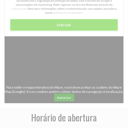
De acordo com a legislação de proteção de dados, tem o direito de se opor a
comunicações de marketing. Pode registar-se na Lista Robinson através de
robinson.pt
. Para mais informações sobre o tratamento dos seus dados, consulte a
nossa
política de privacidade
.
Para exibir o mapa interativo do Waze, você deve aceitar os cookies do Waze
Map (Google). Esses cookies podem coletar dados de navegação e localização.
Autorizar
Horário de abertura