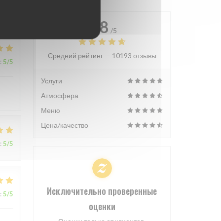
4.8
/5
Средний рейтинг —
10193 отзывы
:
5
/5
Услуги
Атмосфера
Меню
Цена/качество
:
5
/5
Исключительно проверенные
:
5
/5
оценки