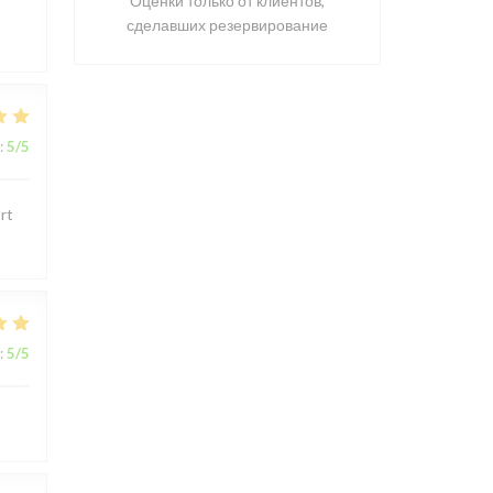
Оценки только от клиентов,
сделавших резервирование
:
5
/5
rt
:
5
/5