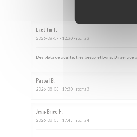
Оценки 
Laëtitia
T
2026-08-07
- 12:30 - гости 3
Des plats de qualité, très beaux et bons. Un service p
Pascal
B
2026-08-06
- 19:30 - гости 3
Jean-Brice
H
2026-08-05
- 19:45 - гости 4