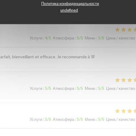
наших посетителей
Политика конфиденциальности
undefined
Услуги
:
4
/5
Атмосфера
:
5
/5
Меню
:
5
/5
Цена / качество
arfait, bienveillant et efficace. Je recommande à 💯
Услуги
:
5
/5
Атмосфера
:
5
/5
Меню
:
5
/5
Цена / качество
Услуги
:
5
/5
Атмосфера
:
5
/5
Меню
:
5
/5
Цена / качество