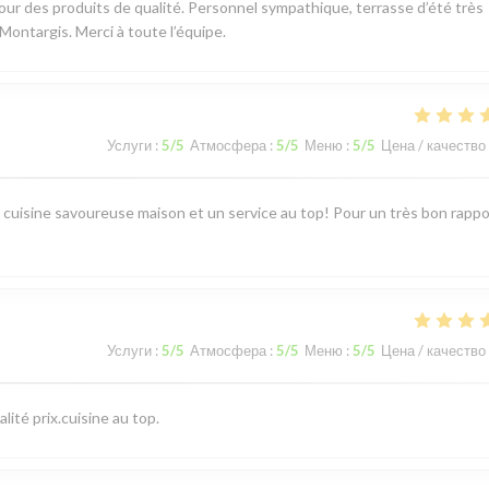
pour des produits de qualité. Personnel sympathique, terrasse d’été très
ontargis. Merci à toute l’équipe.
Услуги
:
5
/5
Атмосфера
:
5
/5
Меню
:
5
/5
Цена / качество
e cuisine savoureuse maison et un service au top! Pour un très bon rappo
Услуги
:
5
/5
Атмосфера
:
5
/5
Меню
:
5
/5
Цена / качество
ité prix.cuisine au top.