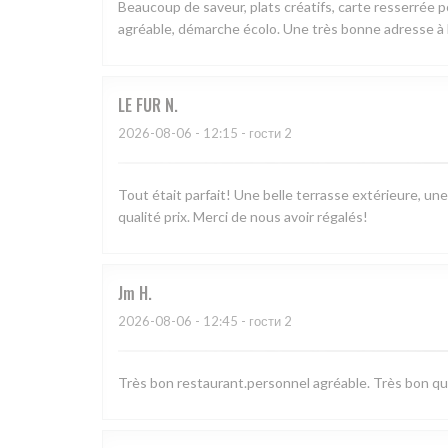
Beaucoup de saveur, plats créatifs, carte resserrée 
agréable, démarche écolo. Une très bonne adresse à M
LE FUR
N
2026-08-06
- 12:15 - гости 2
Tout était parfait! Une belle terrasse extérieure, un
qualité prix. Merci de nous avoir régalés!
Jm
H
2026-08-06
- 12:45 - гости 2
Très bon restaurant.personnel agréable. Très bon qual