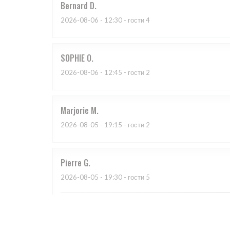
Bernard
D
2026-08-06
- 12:30 - гости 4
SOPHIE
O
2026-08-06
- 12:45 - гости 2
Marjorie
M
2026-08-05
- 19:15 - гости 2
Pierre
G
2026-08-05
- 19:30 - гости 5
Tout est bien seul bémol la carte du menu avec le Qr