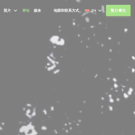
照片
评论
媒体
地图和联系方式
ZH
预订餐位
((在新窗口中打开))
((在新窗口中打开))