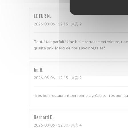
LE FUR
N
2026-08-06
- 12:15 - 来宾 2
Tout était parfait! Une belle terrasse extérieure, un
qualité prix. Merci de nous avoir régalés!
Jm
H
2026-08-06
- 12:45 - 来宾 2
Très bon restaurant.personnel agréable. Très bon qual
Bernard
D
2026-08-06
- 12:30 - 来宾 4