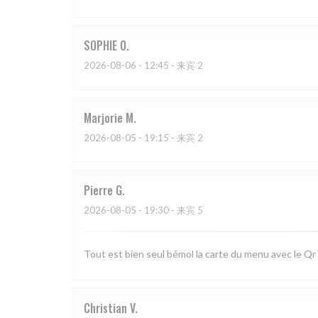
SOPHIE
O
2026-08-06
- 12:45 - 来宾 2
Marjorie
M
2026-08-05
- 19:15 - 来宾 2
Pierre
G
2026-08-05
- 19:30 - 来宾 5
Tout est bien seul bémol la carte du menu avec le Qr
Christian
V