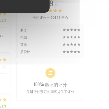
4.8
/5
平均评分 —
10193 评论
:
5
/5
服务
rt
氛围
菜单
质价比
:
5
/5
100% 验证的评分
仅进行过预订的顾客提供了评分
:
5
/5