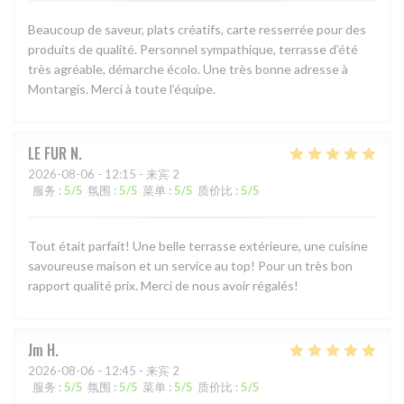
Beaucoup de saveur, plats créatifs, carte resserrée pour des
produits de qualité. Personnel sympathique, terrasse d’été
très agréable, démarche écolo. Une très bonne adresse à
Montargis. Merci à toute l’équipe.
LE FUR
N
2026-08-06
- 12:15 - 来宾 2
服务
:
5
/5
氛围
:
5
/5
菜单
:
5
/5
质价比
:
5
/5
Tout était parfait! Une belle terrasse extérieure, une cuisine
savoureuse maison et un service au top! Pour un très bon
rapport qualité prix. Merci de nous avoir régalés!
Jm
H
2026-08-06
- 12:45 - 来宾 2
服务
:
5
/5
氛围
:
5
/5
菜单
:
5
/5
质价比
:
5
/5