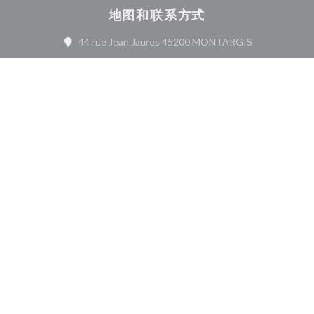
地图和联系方式
((在新窗口中打
44 rue Jean Jaures 45200 MONTARGIS
02 57 54 62 43
Facebook ((在新窗口中打开))
Instagram ((在新窗口中打开)
联系我们
预订餐位
了解最新信息
*
订阅我们的时事通讯，通过电子邮件接收我们的个性化通讯和营销优惠。