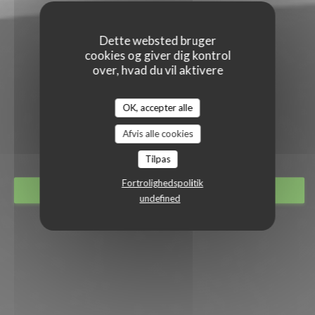
Dette websted bruger
cookies og giver dig kontrol
over, hvad du vil aktivere
OK, accepter alle
OH TERROIR
Afvis alle cookies
|
MONTARGIS
Tilpas
Fortrolighedspolitik
BOOK ET BORD
undefined