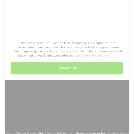
Selon l'article L.223-2 du code de la consommation, il est rappelé que le
consommateur peut user de son droit à s'inscrire sur la liste d'opposition au
démarchage téléphonique Bloctel :
bloctel.gouv.fr
. Pour plus d'informations sur le
traitement de vos données, consultez notre
politique de confidentialité
.
Pour afficher la carte interactive Waze, vous devez accepter les cookies Waze