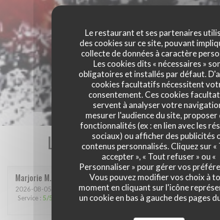
Le restaurant et ses partenaires utili
des cookies sur ce site, pouvant impliq
collecte de données à caractère perso
Les cookies dits « nécessaires » so
obligatoires et installés par défaut. D'
cookies facultatifs nécessitent vot
consentement. Ces cookies facultat
servent à analyser votre navigatio
mesurer l'audience du site, proposer
fonctionnalités (ex : en lien avec les r
Les avis de nos clients
sociaux) ou afficher des publicités 
contenus personnalisés. Cliquez sur «
accepter », « Tout refuser » ou «
Personnaliser » pour gérer vos préfér
Marjorie
M
Vous pouvez modifier vos choix à t
moment en cliquant sur l'icône représ
2026-08-05
- 19:15 - Couverts 2
un cookie en bas à gauche des pages du
Service
:
5
/5
Ambiance
:
5
/5
Cuisine
:
5
/5
Qualité / Prix
:
5
/5