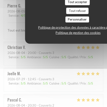
Tout accepter
Pierre
G
Tout refuser
2026-08-05
- 19:30 - Couverts 5
Service
:
4
/5
Ambiance
:
4
/5
Cuisine
:
4
/5
Qualité / Prix
:
4
/5
Personnaliser
Politique de protection des données à caractère 
Tout est bien seul bémol la carte du menu avec le Qr code
Politique de gestion des cookies
Christian
V
2026-08-04
- 20:00 - Couverts 3
Service
:
5
/5
Ambiance
:
5
/5
Cuisine
:
5
/5
Qualité / Prix
:
5
/5
Joelle
M
2026-07-29
- 12:45 - Couverts 3
Service
:
5
/5
Ambiance
:
5
/5
Cuisine
:
5
/5
Qualité / Prix
:
5
/5
Pascal
C
2026-08-04
- 20:30 - Couverts 2