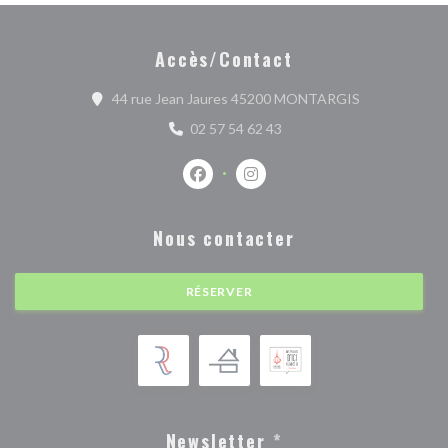
Accès/Contact
((ouvre une no
44 rue Jean Jaures 45200 MONTARGIS
02 57 54 62 43
Facebook ((ouvre une nouvelle fenêtr
Instagram ((ouvre une nouvell
Nous contacter
RÉSERVER
Newsletter
*