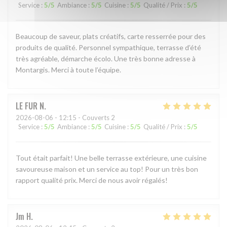
Service
:
5
/5
Ambiance
:
5
/5
Cuisine
:
5
/5
Qualité / Prix
:
5
/5
Beaucoup de saveur, plats créatifs, carte resserrée pour des
produits de qualité. Personnel sympathique, terrasse d’été
très agréable, démarche écolo. Une très bonne adresse à
Montargis. Merci à toute l’équipe.
LE FUR
N
2026-08-06
- 12:15 - Couverts 2
Service
:
5
/5
Ambiance
:
5
/5
Cuisine
:
5
/5
Qualité / Prix
:
5
/5
Tout était parfait! Une belle terrasse extérieure, une cuisine
savoureuse maison et un service au top! Pour un très bon
rapport qualité prix. Merci de nous avoir régalés!
Jm
H