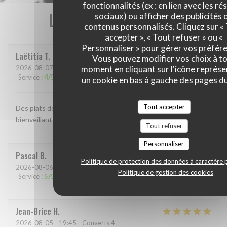
fonctionnalités (ex : en lien avec les r
Les avis de nos clients
sociaux) ou afficher des publicités 
contenus personnalisés. Cliquez sur «
accepter », « Tout refuser » ou «
Personnaliser » pour gérer vos préfér
Laëtitia
T
Vous pouvez modifier vos choix à t
2026-08-07
- 12:30 - Couverts 3
moment en cliquant sur l'icône représ
Service
:
4
/5
Ambiance
:
5
/5
Cuisine
:
5
/5
Qualité / Prix
:
5
/5
un cookie en bas à gauche des pages du
Tout accepter
Des plats de qualité, très beaux et bons. Un service parfait,
bienveillant et efficace. Je recommande à 💯
Tout refuser
Personnaliser
Pascal
B
Politique de protection des données à caractère 
2026-08-06
- 19:30 - Couverts 3
Politique de gestion des cookies
Service
:
5
/5
Ambiance
:
5
/5
Cuisine
:
5
/5
Qualité / Prix
:
5
/5
Jean-Brice
H
2026-08-05
- 19:45 - Couverts 4