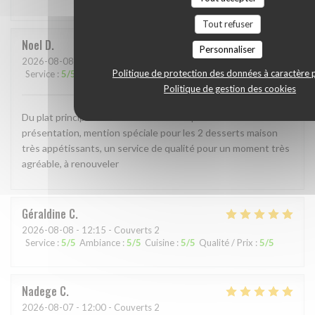
Tout refuser
Noel
D
Personnaliser
2026-08-08
- 12:00 - Couverts 2
Politique de protection des données à caractère 
Service
:
5
/5
Ambiance
:
4
/5
Cuisine
:
4
/5
Qualité / Prix
:
4
/5
Politique de gestion des cookies
Du plat principal au dessert excellents produits et très belle
présentation, mention spéciale pour les 2 desserts maison
très appétissants, un service de qualité pour un moment très
agréable, à renouveler
Géraldine
C
2026-08-08
- 12:15 - Couverts 2
Service
:
5
/5
Ambiance
:
5
/5
Cuisine
:
5
/5
Qualité / Prix
:
5
/5
Nadege
C
2026-08-07
- 12:00 - Couverts 2