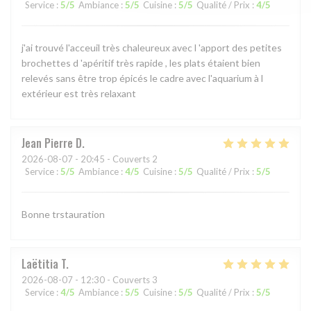
Service
:
5
/5
Ambiance
:
5
/5
Cuisine
:
5
/5
Qualité / Prix
:
4
/5
j'ai trouvé l'acceuil très chaleureux avec l 'apport des petites
brochettes d 'apéritif très rapide , les plats étaient bien
relevés sans être trop épicés le cadre avec l'aquarium à l
extérieur est très relaxant
Jean Pierre
D
2026-08-07
- 20:45 - Couverts 2
Service
:
5
/5
Ambiance
:
4
/5
Cuisine
:
5
/5
Qualité / Prix
:
5
/5
Bonne trstauration
Laëtitia
T
2026-08-07
- 12:30 - Couverts 3
Service
:
4
/5
Ambiance
:
5
/5
Cuisine
:
5
/5
Qualité / Prix
:
5
/5