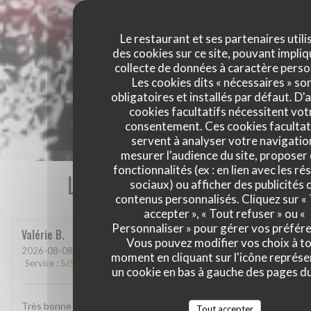
Le restaurant et ses partenaires utili
des cookies sur ce site, pouvant impliq
collecte de données à caractère perso
Les cookies dits « nécessaires » so
obligatoires et installés par défaut. D'
cookies facultatifs nécessitent vot
consentement. Ces cookies facultat
servent à analyser votre navigatio
mesurer l'audience du site, proposer
fonctionnalités (ex : en lien avec les r
Les avis de nos clients
sociaux) ou afficher des publicités 
contenus personnalisés. Cliquez sur «
accepter », « Tout refuser » ou «
Personnaliser » pour gérer vos préfér
Valérie
B
Vous pouvez modifier vos choix à t
2026-08-08
- 19:00 - Couverts 4
moment en cliquant sur l'icône représ
Service
:
5
/5
Ambiance
:
5
/5
Cuisine
:
5
/5
Qualité / Prix
:
4
/5
un cookie en bas à gauche des pages du
Très bonne soirée
Tout accepter