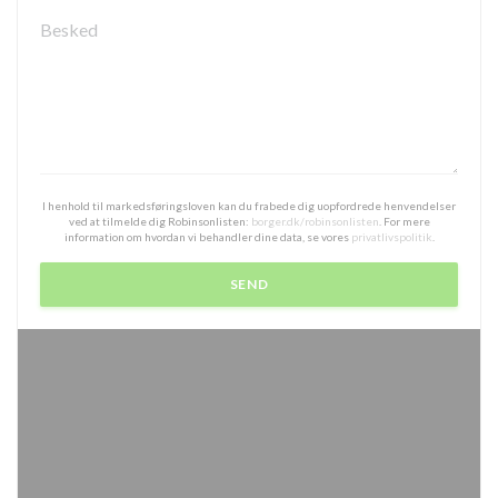
I henhold til markedsføringsloven kan du frabede dig uopfordrede henvendelser
ved at tilmelde dig Robinsonlisten:
borger.dk/robinsonlisten
. For mere
information om hvordan vi behandler dine data, se vores
privatlivspolitik
.